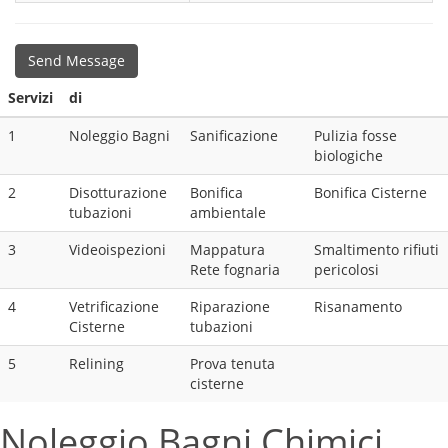
Send Message
Servizi
di
1
Noleggio Bagni
Sanificazione
Pulizia fosse
biologiche
2
Disotturazione
Bonifica
Bonifica Cisterne
tubazioni
ambientale
3
Videoispezioni
Mappatura
Smaltimento rifiuti
Rete fognaria
pericolosi
4
Vetrificazione
Riparazione
Risanamento
Cisterne
tubazioni
5
Relining
Prova tenuta
cisterne
Noleggio Bagni Chimici