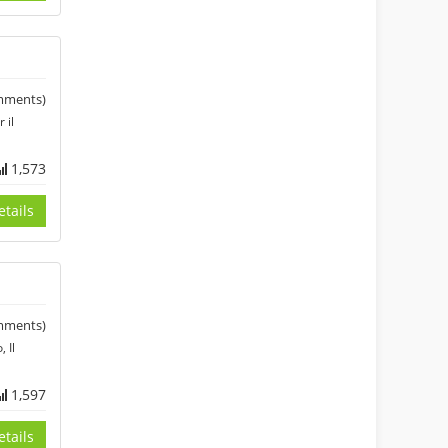
ments)
 il
1,573
tails
ments)
 Il
1,597
tails