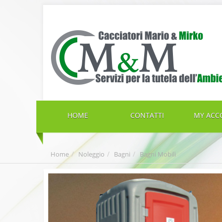
HOME
CONTATTI
MY ACC
Home
Noleggio
Bagni
Bagni Mobili