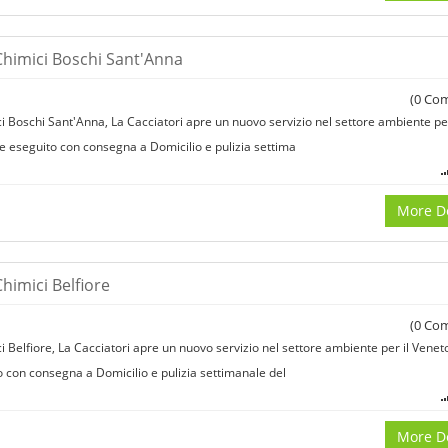
Chimici Boschi Sant'Anna
(
0
Com
 Boschi Sant'Anna, La Cacciatori apre un nuovo servizio nel settore ambiente per
ene eseguito con consegna a Domicilio e pulizia settima
More De
himici Belfiore
(
0
Com
 Belfiore, La Cacciatori apre un nuovo servizio nel settore ambiente per il Veneto,
o con consegna a Domicilio e pulizia settimanale del
More De