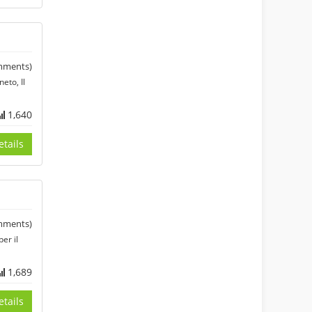
ments)
eto, Il
1,640
tails
ments)
er il
1,689
tails