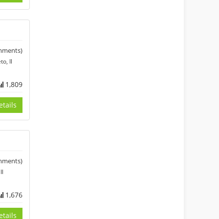
ments)
o, Il
1,809
tails
ments)
Il
1,676
tails