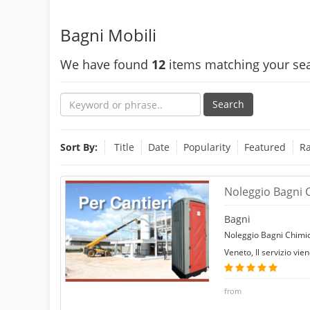
Bagni Mobili
We have found
12
items matching your sea
Search
Sort By:
Title
Date
Popularity
Featured
Ra
Noleggio Bagni C
Bagni
Noleggio Bagni Chimici
Veneto, Il servizio vi
from