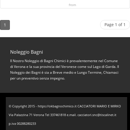
from
Page 1 of 1
1
Noleggio Bagni
Il Nostro Noleggio di Bagni Chimici è prevalentemente nel Comune
di Verona e la sua provincia del Veronese come sul Lago di Garda. Il
Noleggio dei Bagni è sia a Breve medio e Lungo Termine, Chiamaci
per un preventivo senza impegno.
© Copyright 2015 - https://okbagnochimico.it CACCIATORI MARIO E MIRKO
Via Palazzina 71 Verona Tel 337461818 e.mail. cacciatori.snc@tiscalinet.it
p.iva 00288280233