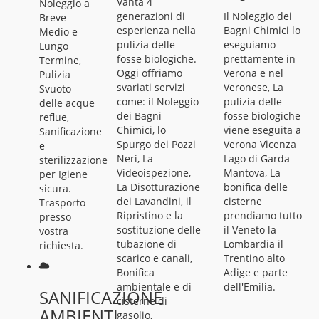
Vanta 4
Noleggio a
generazioni di
Il Noleggio dei
Breve
esperienza nella
Bagni Chimici lo
Medio e
pulizia delle
eseguiamo
Lungo
fosse biologiche.
prettamente in
Termine,
Oggi offriamo
Verona e nel
Pulizia
svariati servizi
Veronese, La
Svuoto
come: il Noleggio
pulizia delle
delle acque
dei Bagni
fosse biologiche
reflue,
Chimici, lo
viene eseguita a
Sanificazione
Spurgo dei Pozzi
Verona Vicenza
e
Neri, La
Lago di Garda
sterilizzazione
Videoispezione,
Mantova, La
per Igiene
La Disotturazione
bonifica delle
sicura.
dei Lavandini, il
cisterne
Trasporto
Ripristino e la
prendiamo tutto
presso
sostituzione delle
il Veneto la
vostra
tubazione di
Lombardia il
richiesta.
scarico e canali,
Trentino alto
Bonifica
Adige e parte
ambientale e di
dell'Emilia.
SANIFICAZIONE
cisterne di
AMBIENTI
gasolio,