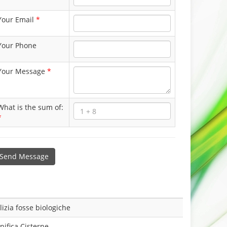
Your Email
*
Your Phone
Your Message
*
What is the sum of:
*
Send Message
lizia fosse biologiche
nifica Cisterne