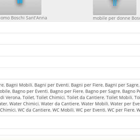
uomo Boschi Sant'Anna
mobile per donne Bos
re
,
Bagni Mobili
,
Bagni per Eventi
,
Bagni per Fiere
,
Bagni per Sagre
obile
,
Bagno per Eventi
,
Bagno per Fiere
,
Bagno per Sagre
,
Bagno Po
 di Verona
,
Toilet
,
Toilet Chimici
,
Toilet da Cantiere
,
Toilet Mobili
,
To
ter
,
Water Chimici
,
Water da Cantiere
,
Water Mobili
,
Water per Eve
Chimici
,
WC da Cantiere
,
WC Mobili
,
WC per Eventi
,
WC per Fiere
,
W