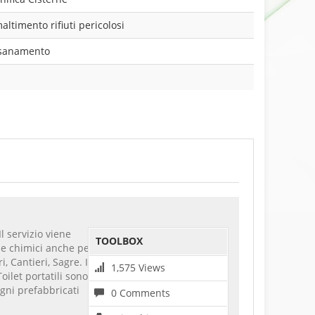
altimento rifiuti pericolosi
sanamento
l servizio viene
TOOLBOX
 e chimici anche per
i, Cantieri, Sagre. In
1,575 Views
oilet portatili sono
agni prefabbricati
0 Comments